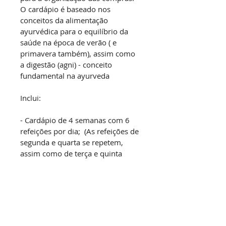
O cardápio é baseado nos 
conceitos da alimentação 
ayurvédica para o equilíbrio da 
saúde na época de verão ( e 
primavera também), assim como 
a digestão (agni) - conceito 
fundamental na ayurveda
Inclui: 
- Cardápio de 4 semanas com 6 
refeições por dia;  (As refeições de 
segunda e quarta se repetem, 
assim como de terça e quinta 
para facilitar a organização e 
diminuir desperdício)
- 1 lista de compras mensal;
- 4 listas de compras semanais;
- 50 receitas.