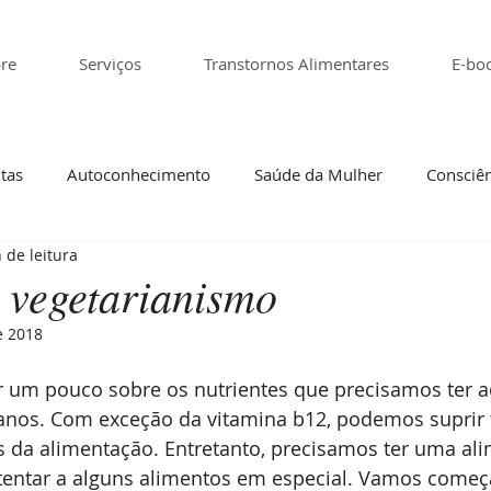
re
Serviços
Transtornos Alimentares
E-bo
tas
Autoconhecimento
Saúde da Mulher
Consciên
 de leitura
tivo
Transtorno alimentar
o vegetarianismo
e 2018
r um pouco sobre os nutrientes que precisamos ter a
anos. Com exceção da vitamina b12, podemos suprir 
s da alimentação. Entretanto, precisamos ter uma al
atentar a alguns alimentos em especial. Vamos começ