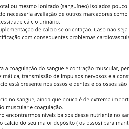
total ou mesmo ionizado (sanguíneo) isolados pouco 
ndo necessária avaliação de outros marcadores como
essidade cálcio urinário.
plementação de cálcio se orientação. Caso não seja 
alcificação com consequentes problemas cardiovascula
ara a coagulação do sangue e contração muscular, pe
zimática, transmissão de impulsos nervosos e a const
cio está presente nos ossos e dentes e os ossos são
lcio no sangue, ainda que pouca é de extrema importâ
ão muscular e coagulação.
aro encontrarmos níveis baixos desse nutriente no sa
 o cálcio do seu maior depósito ( os ossos) para mante