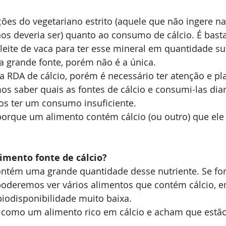
es do vegetariano estrito (aquele que não ingere n
os deveria ser) quanto ao consumo de cálcio. É bast
eite de vaca para ter esse mineral em quantidade suf
a grande fonte, porém não é a única.
 a RDA de cálcio, porém é necessário ter atenção e p
os saber quais as fontes de cálcio e consumi-las dia
os ter um consumo insuficiente.
porque um alimento contém cálcio (ou outro) que ele
imento fonte de cálcio? 
ontém uma grande quantidade desse nutriente. Se fo
 poderemos ver vários alimentos que contém cálcio, e
iodisponibilidade muito baixa.
 como um alimento rico em cálcio e acham que estã