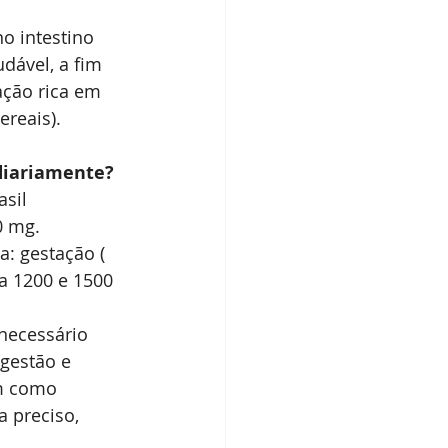
o intestino 
dável, a fim 
ação rica em 
ereais).
 diariamente?
sil 
0 mg.
: gestação ( 
a 1200 e 1500 
 necessário 
ngestão e 
im como 
 preciso, 