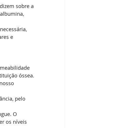
dizem sobre a 
 albumina, 
necessária, 
res e 
rmeabilidade 
ituição óssea.
 nosso 
ncia, pelo 
ngue. O 
r os níveis 