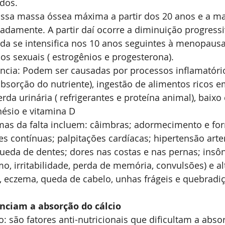
dos.
sa massa óssea máxima a partir dos 20 anos e a m
damente. A partir daí ocorre a diminuição progressiv
da se intensifica nos 10 anos seguintes à menopausa
s sexuais ( estrogênios e progesterona).
ncia: Podem ser causadas por processos inflamatório
sorção do nutriente), ingestão de alimentos ricos em
a urinária ( refrigerantes e proteína animal), baixo
nésio e vitamina D
omas da falta incluem: câimbras; adormecimento e f
s contínuas; palpitações cardíacas; hipertensão arter
queda de dentes; dores nas costas e nas pernas; insô
o, irritabilidade, perda de memória, convulsões) e al
, eczema, queda de cabelo, unhas frágeis e quebradiç
enciam a absorção do cálcio
co: são fatores anti-nutricionais que dificultam a abso