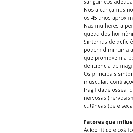
sanguíneos adequa
Nos alcançamos nos
os 45 anos aproxima
Nas mulheres a per
queda dos hormônio
Sintomas de deficiê
podem diminuir a ab
que promovem a perd
deficiência de mag
Os principais sint
muscular; contraçõe
fragilidade óssea; 
nervosas (nervosism
cutâneas (pele seca
Fatores que influ
Ácido fítico e oxáli