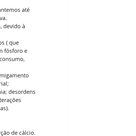
antemos até 
a.  
, devido à 
s ( que 
 fósforo e 
 consumo, 
ormigamento 
ial; 
nia; desordens 
terações 
as).
rção de cálcio. 