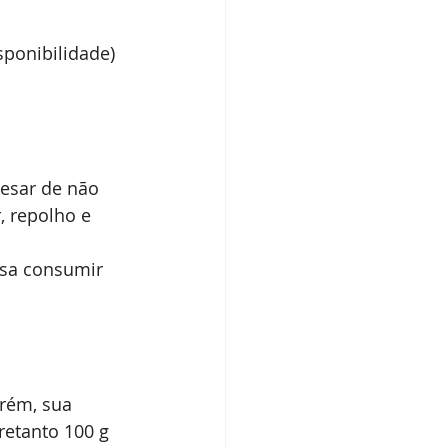
sponibilidade)
pesar de não 
, repolho e 
isa consumir 
rém, sua 
retanto 100 g 