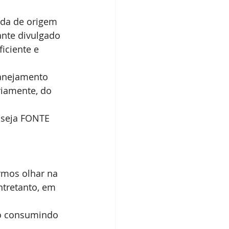
ada de origem 
ante divulgado 
iciente e 
lanejamento 
riamente, do 
 seja FONTE 
rmos olhar na 
ntretanto, em 
o consumindo 