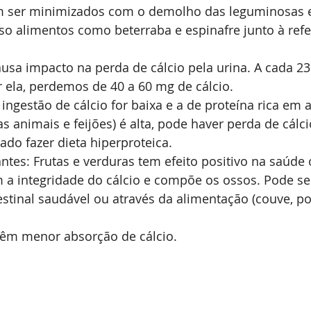
m ser minimizados com o demolho das leguminosas e
o alimentos como beterraba e espinafre junto à refe
ausa impacto na perda de cálcio pela urina. A cada 2
 ela, perdemos de 40 a 60 mg de cálcio.
ingestão de cálcio for baixa e a de proteína rica em
s animais e feijões) é alta, pode haver perda de cálci
ado fazer dieta hiperproteica.
antes: Frutas e verduras tem efeito positivo na saúde
 a integridade do cálcio e compõe os ossos. Pode se
estinal saudável ou através da alimentação (couve, p
têm menor absorção de cálcio.