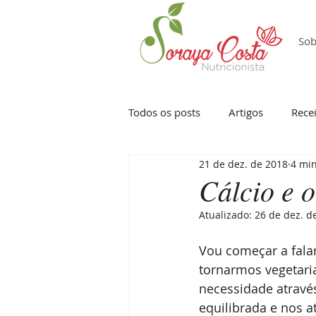
Sob
Todos os posts
Artigos
Recei
21 de dez. de 2018
4 min
Vegetarianismo
Comer intui
Cálcio e 
Atualizado:
26 de dez. d
Vou começar a fala
tornarmos vegetari
necessidade atravé
equilibrada e nos 