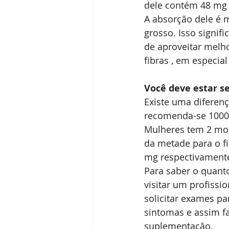
dele contém 48 mg 
A absorção dele é m
grosso. Isso signif
de aproveitar melho
fibras , em especial
Você deve estar s
Existe uma diferenç
recomenda-se 1000
Mulheres tem 2 mom
da metade para o f
mg respectivament
Para saber o quanto
visitar um profissi
solicitar exames pa
sintomas e assim fa
suplementação.