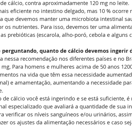
de cálcio, contra aproximadamente 120 mg no leite.
ais eficiente no intestino delgado, mas 10 % ocorre n
ica que devemos manter uma microbiota intestinal sau
r os nutrientes. Para isso, devemos ter uma aliment
 as prebióticas (escarola, alho-poró, cebola e alguns c
e perguntando, quanto de cálcio devemos ingerir
a nessa recomendação nos diferentes países e no Bra
 mg, Para homens e mulheres acima de 50 anos 120
entos na vida que têm essa necessidade aumentada
inal) e amamentação, aumentando a necessidade par
e.
 de cálcio você está ingerindo e se está suficiente, é
onal especializado que avaliará a quantidade de sua i
ra verificar os níveis sanguíneos e/ou urinários, ass
zer os ajustes da alimentação necessários e caso seja