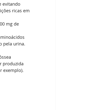
 evitando 
ições ricas em 
300 mg de 
 aminoácidos 
o pela urina. 
 óssea
r produzida 
or exemplo).