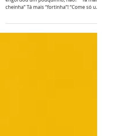
corpo
“Nossa, como você emagreceu” “Você
engordou um pouquinho, não?” “Tá mais
cheinha” Tá mais “fortinha”! “Come só um
pedacinho, tá tão...