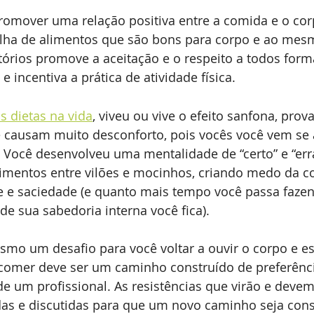
romover uma relação positiva entre a comida e o cor
lha de alimentos que são bons para corpo e ao me
tórios promove a aceitação e o respeito a todos form
 incentiva a prática de atividade física.
s dietas na vida
, viveu ou vive o efeito sanfona, pro
te causam muito desconforto, pois vocês você vem se
 Você desenvolveu uma mentalidade de “certo” e “err
limentos entre vilões e mocinhos, criando medo da c
 e saciedade (e quanto mais tempo você passa fazen
e sua sabedoria interna você fica).
smo um desafio para você voltar a ouvir o corpo e e
 comer deve ser um caminho construído de preferênc
um profissional. As resistências que virão e devem
das e discutidas para que um novo caminho seja const