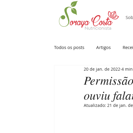
Sob
Todos os posts
Artigos
Recei
20 de jan. de 2022
4 min
Vegetarianismo
Comer intui
Permissão
ouviu fala
Atualizado:
21 de jan. d