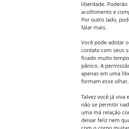
liberdade. Poderã
acolhimento e comp
Por outro lado, po
falar mais. 
Você pode adotar o
contato com seus s
ficado muito tempo
pânico. A permissã
apenas em uma liber
formam esse olhar,
Talvez você já viva
não se permitir nad
uma má relação com
deixar feliz nem qu
com o corpo muitas