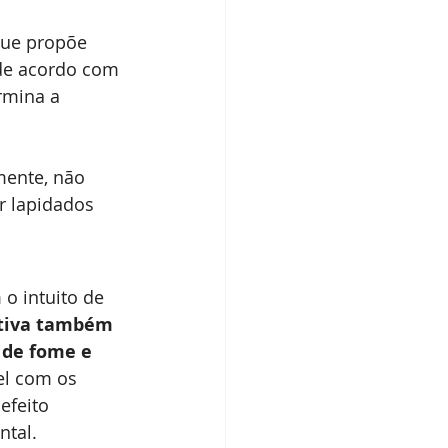
que propõe 
de acordo com 
rmina a 
mente, não 
 lapidados 
 o intuito de 
ritiva também 
 de fome e 
el com os 
efeito 
ntal.