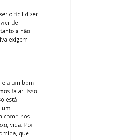
 difícil dizer 
vier de 
tanto a não 
iva exigem 
l e a um bom 
os falar. Isso 
o está 
é um 
a como nos 
xo, vida. Por 
omida, que 