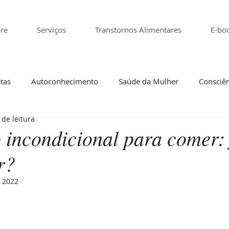
re
Serviços
Transtornos Alimentares
E-bo
tas
Autoconhecimento
Saúde da Mulher
Consciên
 de leitura
tivo
Transtorno alimentar
 incondicional para comer: 
r?
e 2022