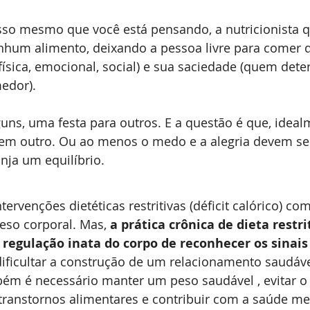
isso mesmo que você está pensando, a nutricionista 
enhum alimento, deixando a pessoa livre para comer 
a física, emocional, social) e sua saciedade (quem dete
edor).
uns, uma festa para outros. E a questão é que, ideal
m outro. Ou ao menos o medo e a alegria devem ser
nja um equilíbrio. 
rvenções dietéticas restritivas (déficit calórico) com
peso corporal. Mas, 
a prática crônica de dieta rest
 regulação inata do corpo de reconhecer os sinais
dificultar a construção de um relacionamento saudáv
ém é necessário manter um peso saudável , evitar o 
transtornos alimentares e contribuir com a saúde me