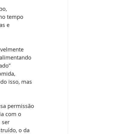
po, 
smo tempo 
as e 
vavelmente 
 alimentando 
ado” 
omida, 
do isso, mas 
ssa permissão 
ia com o 
 ser 
ruído, o da 