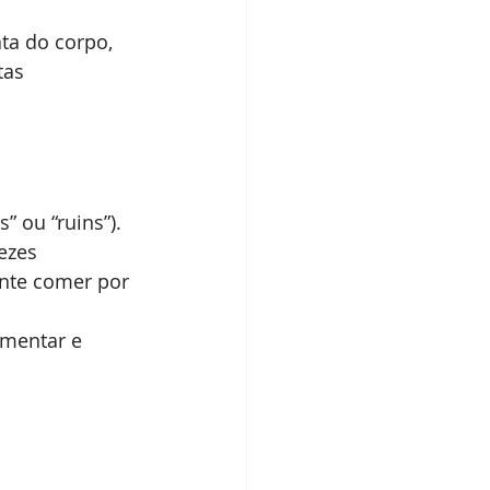
ta do corpo, 
tas 
” ou “ruins”).
ezes 
nte comer por 
mentar e 