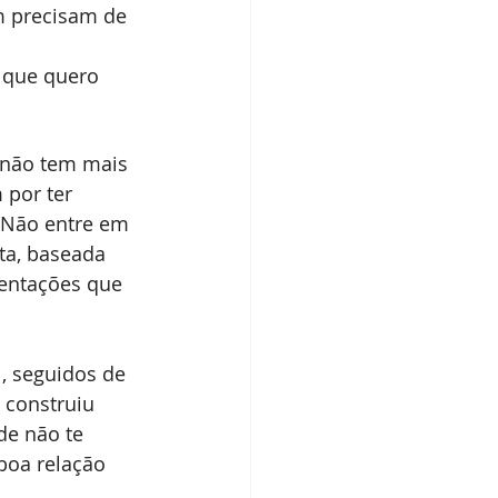
 precisam de 
 que quero 
 não tem mais 
por ter 
 Não entre em 
ta, baseada 
ientações que 
, seguidos de 
 construiu 
e não te 
boa relação 