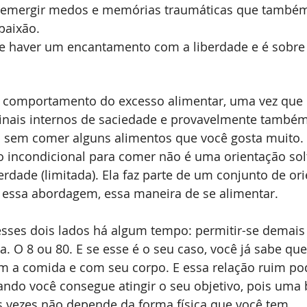
o emergir medos e memórias traumáticas que também
aixão. 
de haver um encantamento com a liberdade e é sobre
 comportamento do excesso alimentar, uma vez que
inais internos de saciedade e provavelmente também 
 sem comer alguns alimentos que você gosta muito.
o incondicional para comer não é uma orientação sol
dade (limitada). Ela faz parte de um conjunto de or
 essa abordagem, essa maneira de se alimentar. 
 esses dois lados há algum tempo: permitir-se demais 
a. O 8 ou 80. E se esse é o seu caso, você já sabe que
 a comida e com seu corpo. E essa relação ruim pod
ando você consegue atingir o seu objetivo, pois uma 
 vezes não depende da forma física que você tem. 