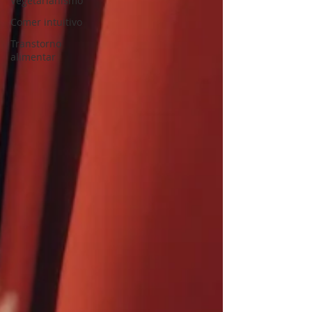
Vegetarianismo
Comer intuitivo
Transtorno
alimentar