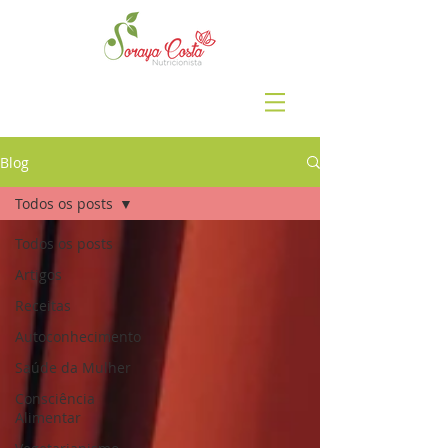
Blog
Todos os posts
Todos os posts
Artigos
Receitas
Autoconhecimento
Saúde da Mulher
Consciência
Alimentar