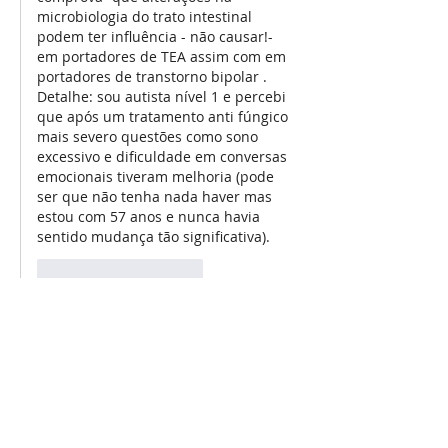
microbiologia do trato intestinal 
podem ter influência - não causar!- 
em portadores de TEA assim com em 
portadores de transtorno bipolar . 
Detalhe: sou autista nível 1 e percebi 
que após um tratamento anti fúngico 
mais severo questões como sono 
excessivo e dificuldade em conversas 
emocionais tiveram melhoria (pode 
ser que não tenha nada haver mas 
estou com 57 anos e nunca havia 
sentido mudança tão significativa). 
Curtir
Responder
Andreia Capra Cardias
20 de jan. de 2023
Obrigada por compartilhar, conteúdo 
riquíssimo e muito esclarecedor, sofro a 
15 anos com inchaço nas articulações, 
alergia severa na pele, descamação, 