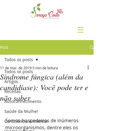
Post
Todos os posts
11 de mar. de 2019
3 min de leitura
Todos os posts
Síndrome fúngica (além da
Artigos
candidíase): Você pode ter e
Receitas
não saber
Autoconhecimento
Saúde da Mulher
Somos hospedeiros de inúmeros 
Consciência Alimentar
microorganismos, dentre eles os 