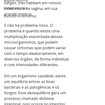
Vegetarianismo
fungos. Eles habitam em nossos 
Comer intuitivo
intestinos e na vagina, em sua 
grande maioria.
Transtorno alimentar
E não há problema nisso. O 
problema é quando existe uma 
multiplicação exacerbada desses 
microorganismos, que podem 
causar sintomas que podem variar 
com o tempo aleatoriamente, em 
diversos órgãos, de forma individual 
e com intensidades diferentes.
Em um organismo saudável, existe 
um equilíbrio entres as boas 
bactérias e as patogênicas e os 
fungos. Esse desequilíbrio gera um 
processo chamado disbiose 
intestinal, pois ocorre no intestino.