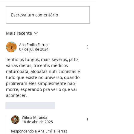
Escreva um comentário
A armadilha do vício em
Metas e a ansieda
dietas
Ano Novo
Mais recente
Ana Emília Ferraz
07 de jul. de 2024
Tenho os fungos, mais severos, já fiz 
várias dietas, tricentis médicos 
naturopata, alopatas nutricionistas e 
tudo que existe no universo, quando 
proliferam eles simplesmente não 
morre, esperando pra ver o que vai 
acontecer.
Curtir
Responder
Wilma Miranda
18 de abr. de 2025
Respondendo a
Ana Emília Ferraz