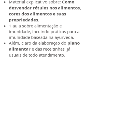
Material explicativo sobre:
Como
desvendar rótulos nos alimentos,
cores dos alimentos e suas
propriedades
.
1 aula sobre alimentação e
imunidade, incuindo práticas para a
imunidade baseada na ayurveda.
Além, claro da elaboração do
plano
alimentar
e das receitinhas já
usuais de todo atendimento.
Valor do pacote: 310 reais
Se você precisa de mais informações, tem
dúvidas, ou gostaria de agendar uma
consulta, entre em contato. Você pode falar
comigo por telefone, WhatsApp, e-mail ou
pelo formulário do site (
ciique aqui
).