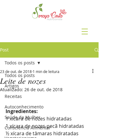
Post
Todos os posts
23 de out. de 2018
1 min de leitura
Todos os posts
Leite de nozes
Artigos
Atualizado:
26 de out. de 2018
Receitas
Autoconhecimento
Ingredientes:
Saúde da Mulher
1 xícara de nozes hidratadas
1 xícara de nozes pecã hidratadas
Consciência Alimentar
½ xícara de tâmaras hidratadas